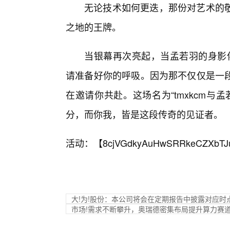
无论技术如何更迭，那份对艺术的
之地的王牌。
当银幕再次亮起，当孟若羽的身影伴
请准备好你的呼吸。因为那不仅仅是一
在邀请你共赴。这场名为“tmxkcm
分，而你我，皆是这段传奇的见证者。
活动：【
8cjVGdkyAuHwSRRkeCZXbTJ
大!为!股份：本公司将会在定期报告中披露对应时
市场!需求不断攀升，奥瑞德密集布局提升算力赛