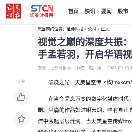
首页
快讯
要闻
股市
您当前的位置：
证券时报
>
公司
>
正文
视觉之巅的深度共振：天
手孟若羽，开启华语视
来源：证券时报网
作者：赵少康
2026-02-10 
破晓之光：天美星空传📌媒tmxkc
点赞
在当今瞬息万变的数字化媒体时代
剔。平庸的作品如过眼云烟，唯有真正
流中激起层层涟漪。当天美星空传媒tmx