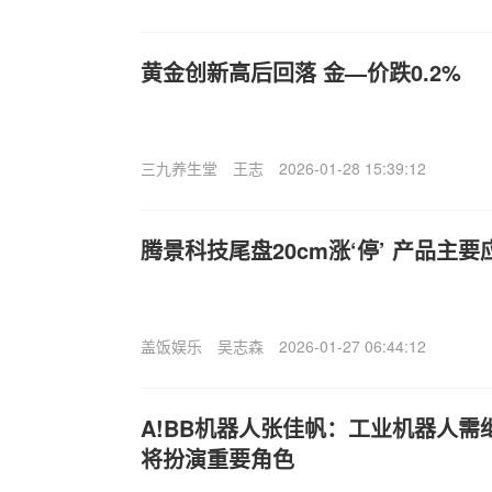
黄金创新高后回落 金—价跌0.2%
三九养生堂
王志
2026-01-28 15:39:12
腾景科技尾盘20cm涨‘停’ 产品主
盖饭娱乐
吴志森
2026-01-27 06:44:12
A!BB机器人张佳帆：工业机器人需
将扮演重要角色