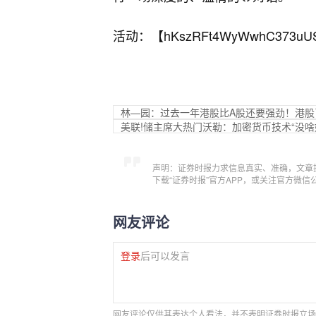
活动：【
hKszRFt4WyWwhC373uU
林—园：过去一年港股比A股还要强劲！港股
美联!储主席大热门沃勒：加密货币技术“没
声明：证券时报力求信息真实、准确，文章
下载“证券时报”官方APP，或关注官方微
网友评论
登录
后可以发言
网友评论仅供其表达个人看法，并不表明证券时报立场