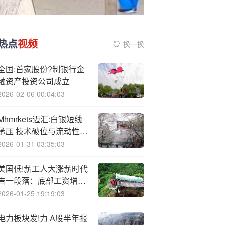
热点
视频
换一换
全国:首家股份?制银行金
融资产投资公司成立
2026-02-06 00:04:03
Mhm
rkets迈汇:白银短线
承压 技术破位与流动性回
落
2026-01-31 03:35:03
美国低!薪工人大涨薪时代
告一段落：底部工资增速
回落至 2017 年来低点
2026-01-25 19:19:03
电力板块发!力 A股半年报