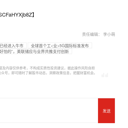
SCFaHYXjb8Z
】
责任编辑： 李小萌
已经进入牛市
全球首个工<业>5G国际标准发布
啥好怕的”，美联储应与业界共推支付创新
提及内容仅供参考，不构成实质性投资建议，据此操作风险自担
信公众号，即可随时了解股市动态，洞察政策信息，把握财富机会。
发送