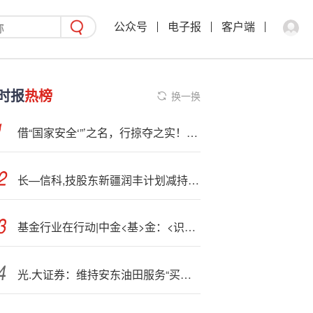
公众号
电子报
客户端
时报
热榜
换一换
借“国家安全‘”’之名，行掠夺之实！中企300亿养大的企业，荷兰说抢就抢？
长—信科,技股东新疆润丰计划减持不超过6430万股
基金行业在行动|中金<基>金：<识>别非法金融活动，保护自身财产安全
光.大证券：维持安东油田服务“买入”评级 新业务模式有望打开新成长空间