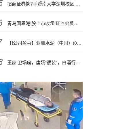
招商证券携?手暨南大学深圳校区 产教融合共育金融科技复合型人才
青岛国恩港!股上市收:到证监会反馈意见 需说明股本变化、控制权、业务经营及发行方案等问题
【!公司盈喜】亚洲水泥（中国）(00743)料首9月同比扭亏为盈至1.46亿元人民币
王家.卫塌房，唐嫣“很装”，白酒行业却再也“装”不下去了